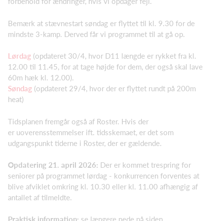
forbehold for ændringer, hvis vi opdager fejl.
Bemærk at stævnestart søndag er flyttet til kl. 9.30 for de
mindste 3-kamp. Derved får vi programmet til at gå op.
Lørdag
(opdateret 30/4, hvor D11 længde er rykket fra kl.
12.00 til 11.45, for at tage højde for dem, der også skal lave
60m hæk kl. 12.00).
Søndag
(opdateret 29/4, hvor der er flyttet rundt på 200m
heat)
Tidsplanen fremgår også af Roster. Hvis der
er uoverensstemmelser ift. tidsskemaet, er det som
udgangspunkt tiderne i Roster, der er gældende.
Opdatering 21. april 2026:
Der er kommet trespring for
seniorer på programmet lørdag - konkurrencen forventes at
blive afviklet omkring kl. 10.30 eller kl. 11.00 afhængig af
antallet af tilmeldte.
Praktisk information:
se længere nede på siden.