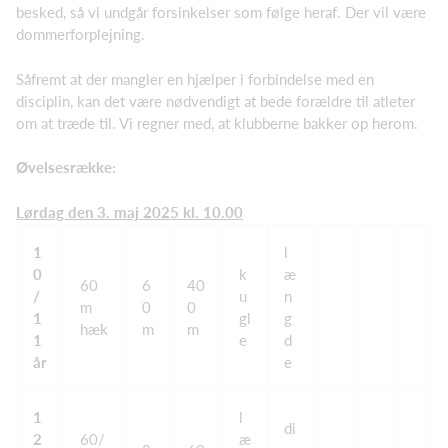
besked, så vi undgår forsinkelser som følge heraf. Der vil være
dommerforplejning.
Såfremt at der mangler en hjælper i forbindelse med en
disciplin, kan det være nødvendigt at bede forældre til atleter
om at træde til. Vi regner med, at klubberne bakker op herom.
Øvelsesrække:
Lørdag den 3. maj 2025 kl. 10.00
1
l
0
k
æ
60
6
40
/
u
n
m
0
0
1
gl
g
hæk
m
m
1
e
d
år
e
1
l
di
2
60/
æ