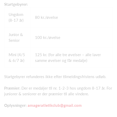
Startgebyrer:
Ungdom
80 kr./øvelse
(8-17 år)
Junior &
100 kr./øvelse
Senior
Mini (4/5
125 kr. (for alle tre øvelser – alle laver
& 6/7 år)
samme øvelser og får medalje)
Startgebyrer refunderes ikke efter tilmeldingsfristens udløb.
Præmier:
Der er medaljer til nr. 1-2-3 hos ungdom 8-17 år. For
juniorer & seniorer er der præmier til alle vindere.
Oplysninger:
amageratletikclub@gmail.com