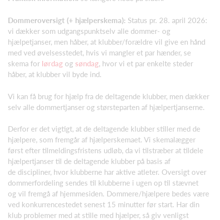
Dommeroversigt (+ hjælperskema):
Status pr. 28. april 2026:
vi dækker som udgangspunktselv alle dommer- og
hjælpetjanser, men håber, at klubber/forældre vil give en hånd
med ved øvelsesstedet, hvis vi mangler et par hænder, se
skema for
lørdag
og
søndag
, hvor vi et par enkelte steder
håber, at klubber vil byde ind.
Vi kan få brug for hjælp fra de deltagende klubber, men dækker
selv alle dommertjanser og størsteparten af hjælpertjanserne.
Derfor er det vigtigt, at de deltagende klubber stiller med de
hjælpere, som fremgår af hjælperskemaet. Vi skemalægger
først efter tilmeldingsfristens udløb, da vi tilstræber at tildele
hjælpertjanser til de deltagende klubber på basis af
de discipliner, hvor klubberne har aktive atleter. Oversigt over
dommerfordeling sendes til klubberne i ugen op til stævnet
og vil fremgå af hjemmesiden. Dommere/hjælpere bedes være
ved konkurrencestedet senest 15 minutter før start. Har din
klub problemer med at stille med hjælper, så giv venligst