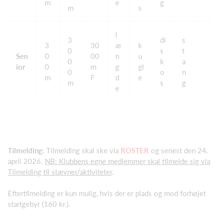
m
e
g
m
s
l
3
di
s
3
30
æ
k
0
s
t
Sen
0
00
n
u
0
k
a
ior
0
m
g
gl
0
o
n
m
F
d
e
m
s
g
e
Tilmelding:
Tilmelding skal ske via
ROSTER
og senest den 24.
april 2026.
NB: Klubbens egne medlemmer skal tilmelde sig via
Tilmelding til stævner/aktiviteter
.
Eftertilmelding er kun mulig, hvis der er plads og mod forhøjet
startgebyr (160 kr.).