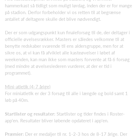
hammerkast så tidligt som muligt lørdag, inden der er for mange
på stadion. Derfor forbeholder vi os retten til at begrænse
antallet af deltagere skulle det blive nødvendigt.
Der er som udgangspunkt kun finaleforsøg til de, der deltager i
officielle øvelsesrækker. Masters er således velkomne til at
benytte redskaber svarende til ens aldersgruppe, men for at
sikre os, at vi kan få afviklet alle kasteøvelser i løbet af
weekenden, kan man ikke som masters forvente at få 6 forsøg
(med mindre at øvelseslederen vurderer, at der er tid i
programmet).
Mini-atletik (4-7 årige)
For miniatletik er der 3 forsøg til alle i længde og bold samt 1
løb på 40m.
Startlister og resultater:
Startlister og tider findes i Roster-
app'en. Resultater bliver løbende opdateret i app'en.
Præmier:
Der er medaljer til nr. 1-2-3 hos de 8-17 årige. Der