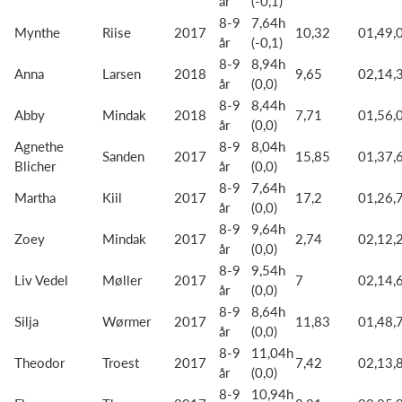
år
(-0,1)
8-9
7,64h
Mynthe
Riise
2017
10,32
01,49,
år
(-0,1)
8-9
8,94h
Anna
Larsen
2018
9,65
02,14,
år
(0,0)
8-9
8,44h
Abby
Mindak
2018
7,71
01,56,
år
(0,0)
Agnethe
8-9
8,04h
Sanden
2017
15,85
01,37,
Blicher
år
(0,0)
8-9
7,64h
Martha
Kiil
2017
17,2
01,26,
år
(0,0)
8-9
9,64h
Zoey
Mindak
2017
2,74
02,12,
år
(0,0)
8-9
9,54h
Liv Vedel
Møller
2017
7
02,14,
år
(0,0)
8-9
8,64h
Silja
Wørmer
2017
11,83
01,48,
år
(0,0)
8-9
11,04h
Theodor
Troest
2017
7,42
02,13,
år
(0,0)
8-9
10,94h