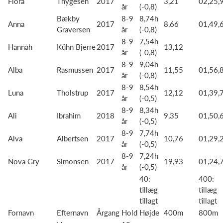
Flora
Thygesen
2017
3,21
02,25,
år
(-0,8)
Bækby
8-9
8,74h
Anna
2017
8,66
01,49,
Graversen
år
(-0,8)
8-9
7,54h
Hannah
Kühn Bjerre
2017
13,12
år
(-0,8)
8-9
9,04h
Alba
Rasmussen
2017
11,55
01,56,
år
(-0,8)
8-9
8,54h
Luna
Tholstrup
2017
12,12
01,39,
år
(-0,5)
8-9
8,34h
Ali
Ibrahim
2018
9,35
01,50,
år
(-0,5)
8-9
7,74h
Alva
Albertsen
2017
10,76
01,29,
år
(-0,5)
8-9
7,24h
Nova Gry
Simonsen
2017
19,93
01,24,
år
(-0,5)
40:
400:
tillæg
tillæg
tillagt
tillagt
Fornavn
Efternavn
Årgang
Hold
Højde
400m
800m