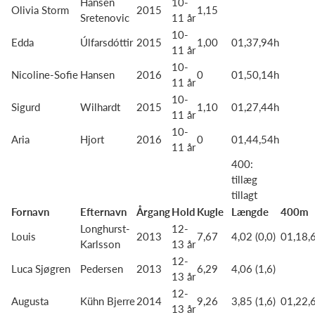
Hansen
10-
Olivia Storm
2015
1,15
Sretenovic
11 år
10-
Edda
Úlfarsdóttir
2015
1,00
01,37,94h
11 år
10-
Nicoline-Sofie
Hansen
2016
0
01,50,14h
11 år
10-
Sigurd
Wilhardt
2015
1,10
01,27,44h
11 år
10-
Aria
Hjort
2016
0
01,44,54h
11 år
400:
tillæg
tillagt
Fornavn
Efternavn
Årgang
Hold
Kugle
Længde
400m
Longhurst-
12-
Louis
2013
7,67
4,02 (0,0)
01,18,
Karlsson
13 år
12-
Luca Sjøgren
Pedersen
2013
6,29
4,06 (1,6)
13 år
12-
Augusta
Kühn Bjerre
2014
9,26
3,85 (1,6)
01,22,
13 år