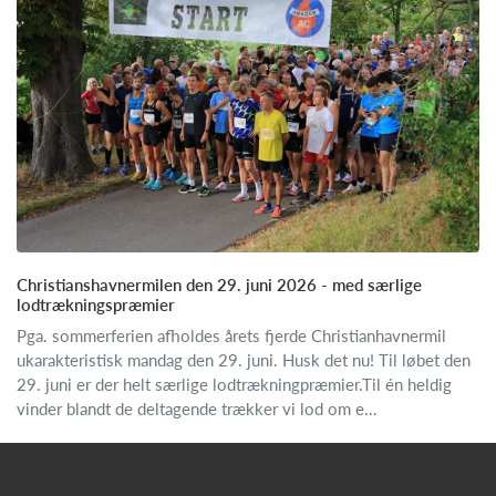
Christianshavnermilen den 29. juni 2026 - med særlige
lodtrækningspræmier
Pga. sommerferien afholdes årets fjerde Christianhavnermil
ukarakteristisk mandag den 29. juni. Husk det nu! Til løbet den
29. juni er der helt særlige lodtrækningpræmier.Til én heldig
vinder blandt de deltagende trækker vi lod om e...