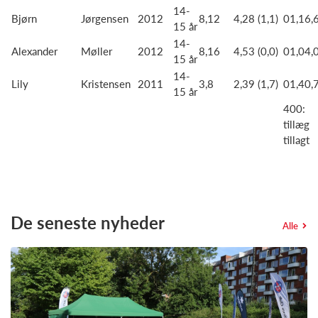
14-
Bjørn
Jørgensen
2012
8,12
4,28 (1,1)
01,16,
15 år
14-
Alexander
Møller
2012
8,16
4,53 (0,0)
01,04,
15 år
14-
Lily
Kristensen
2011
3,8
2,39 (1,7)
01,40,
15 år
400:
tillæg
tillagt
De seneste nyheder
Alle