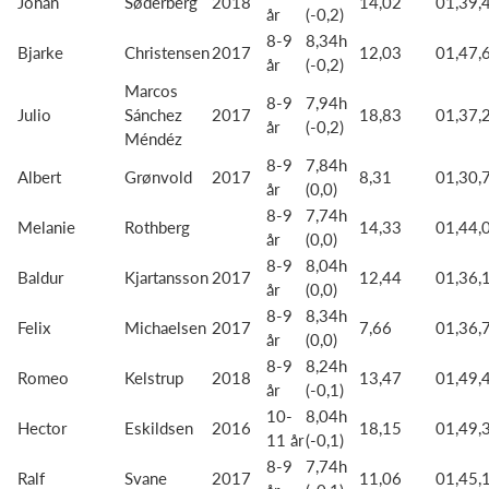
Johan
Søderberg
2018
14,02
01,39,
år
(-0,2)
8-9
8,34h
Bjarke
Christensen
2017
12,03
01,47,
år
(-0,2)
Marcos
8-9
7,94h
Julio
Sánchez
2017
18,83
01,37,
år
(-0,2)
Méndéz
8-9
7,84h
Albert
Grønvold
2017
8,31
01,30,
år
(0,0)
8-9
7,74h
Melanie
Rothberg
14,33
01,44,
år
(0,0)
8-9
8,04h
Baldur
Kjartansson
2017
12,44
01,36,
år
(0,0)
8-9
8,34h
Felix
Michaelsen
2017
7,66
01,36,
år
(0,0)
8-9
8,24h
Romeo
Kelstrup
2018
13,47
01,49,
år
(-0,1)
10-
8,04h
Hector
Eskildsen
2016
18,15
01,49,
11 år
(-0,1)
8-9
7,74h
Ralf
Svane
2017
11,06
01,45,