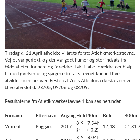
Tirsdag d. 21 April afholdte vi årets første Atletikmærkestævne.
Vejret var perfekt, og der var godt humør og stor indsats fra
både atleter, trænere og forældre. Tak til alle forældre der hjalp
til med øvelserne og sørgede for at stævnet kunne blive
afviklet uden besvær. Resten af årets Atletikmærkestævner vil
blive afviklet d. 28/05, 09/06 og 03/09.
Resultaterne fra Atletikmærkestævne 1 kan ses herunder.
Fornavn
Efternavn
Årgang
Hold
40m
Bold
400m
8-9
7,54h
Vincent
Puggard
2017
17,48
01,31,
år
(-0,2)
8-9
8,04h