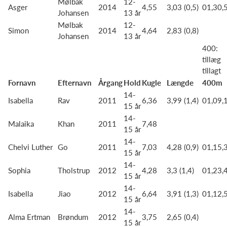
Mølbak
12-
Asger
2014
4,55
3,03 (0,5)
01,30,
Johansen
13 år
Mølbak
12-
Simon
2014
4,64
2,83 (0,8)
Johansen
13 år
400:
tillæg
tillagt
Fornavn
Efternavn
Årgang
Hold
Kugle
Længde
400m
14-
Isabella
Rav
2011
6,36
3,99 (1,4)
01,09,
15 år
14-
Malaika
Khan
2011
7,48
15 år
14-
Chelvi Luther
Go
2011
7,03
4,28 (0,9)
01,15,
15 år
14-
Sophia
Tholstrup
2012
4,28
3,3 (1,4)
01,23,
15 år
14-
Isabella
Jiao
2012
6,64
3,91 (1,3)
01,12,
15 år
14-
Alma Ertman
Brøndum
2012
3,75
2,65 (0,4)
15 år