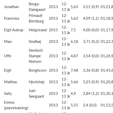
Berga-
12-
Jonathan
2013
5,63
3,51 (0,9)
01,21,
Damgaard
13 år
Primault
12-
Fransiska
2013
5,62
4,09 (1,1)
01,18,
Bernburg
13 år
12-
Eigil Autrup
Helgstrand
2015
7,5
4,00 (0,0)
01,17,
13 år
12-
Marc
Sindhøj
2013
6,18
3,71 (0,3)
01,22,
13 år
Stenholt
12-
Uffe
Stampe
2013
4,87
3,54 (0,0)
01,26,
13 år
Nielsen
12-
Eigil
Bengtsson
2013
7,48
3,36 (0,8)
01,43,
13 år
12-
Mathias
Hjortshøj
2013
5,66
3,23 (0,9)
01,20,
13 år
Juel-
12-
Sally
2013
4,9
2,84 (1,2)
01,30,
Søegaard
13 år
Emma
12-
2013
5,55
2,4 (0,0)
01,53,
(prøvetræning)
13 år