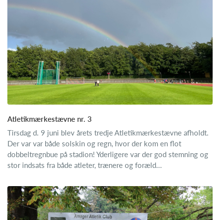
Atletikmærkestævne nr. 3
Tirsdag d. 9 juni blev årets tredje Atletikmærkestævne afholdt.
Der var var både solskin og regn, hvor der kom en flot
dobbeltregnbue på stadion! Yderligere var der god stemning og
stor indsats fra både atleter, trænere og foræld...