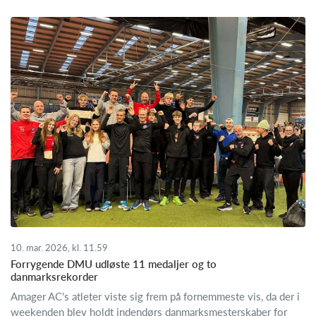
10. mar. 2026, kl. 11.59
Forrygende DMU udløste 11 medaljer og to
danmarksrekorder
Amager AC's atleter viste sig frem på fornemmeste vis, da der i
weekenden blev holdt indendørs danmarksmesterskaber for