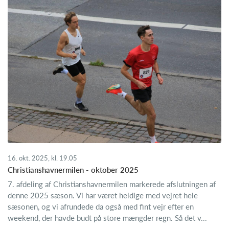
16. okt. 2025, kl. 19.05
Christianshavnermilen - oktober 2025
7. afdeling af Christianshavnermilen markerede afslutningen af
denne 2025 sæson. Vi har været heldige med vejret hele
sæsonen, og vi afrundede da også med fint vejr efter en
weekend, der havde budt på store mængder regn. Så det v...