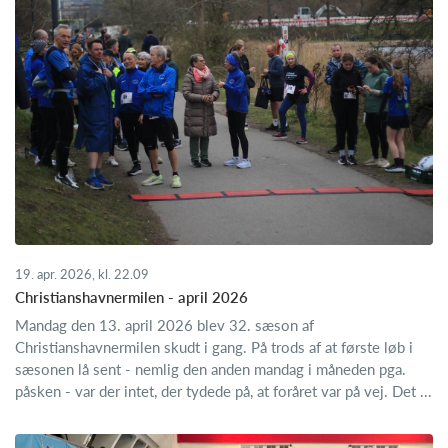
19. apr. 2026, kl. 22.09
Christianshavnermilen - april 2026
Mandag den 13. april 2026 blev 32. sæson af
Christianshavnermilen skudt i gang. På trods af at første løb i
sæsonen lå sent - nemlig den anden mandag i måneden pga.
påsken - var der intet, der tydede på, at foråret var på vej. Det ...