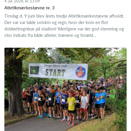
4. jul. 2026, kl. 13.09
Atletikmærkestævne nr. 3
Tirsdag d. 9 juni blev årets tredje Atletikmærkestævne afholdt.
Der var var både solskin og regn, hvor der kom en flot
dobbeltregnbue på stadion! Yderligere var der god stemning og
stor indsats fra både atleter, trænere og foræld...